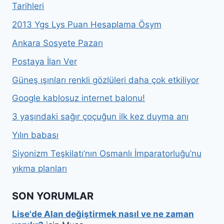
Tarihleri
2013 Ygs Lys Puan Hesaplama Ösym
Ankara Sosyete Pazarı
Postaya İlan Ver
Güneş ışınları renkli gözlüleri daha çok etkiliyor
Google kablosuz internet balonu!
3 yaşındaki sağır çoçuğun ilk kez duyma anı
Yılın babası
Siyonizm Teşkilatı’nın Osmanlı İmparatorluğu’nu
yıkma planları
SON YORUMLAR
Lise'de Alan değiştirmek nasıl ve ne zaman