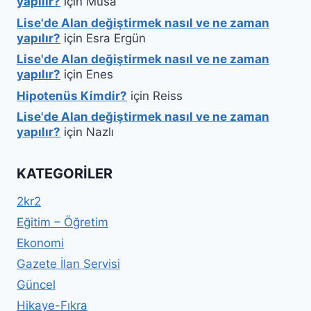
yapılır?
için
Musa
Lise'de Alan değiştirmek nasıl ve ne zaman
yapılır?
için
Esra Ergün
Lise'de Alan değiştirmek nasıl ve ne zaman
yapılır?
için
Enes
Hipotenüs Kimdir?
için
Reiss
Lise'de Alan değiştirmek nasıl ve ne zaman
yapılır?
için
Nazlı
KATEGORILER
2kr2
Eğitim – Öğretim
Ekonomi
Gazete İlan Servisi
Güncel
Hikaye-Fıkra