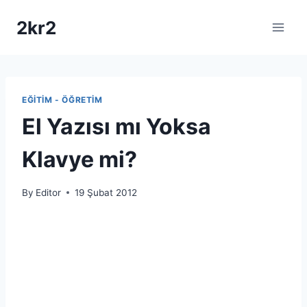
Skip
2kr2
to
content
EĞITIM - ÖĞRETIM
El Yazısı mı Yoksa
Klavye mi?
By
Editor
19 Şubat 2012