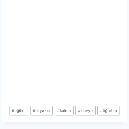
Post
#
eğitim
#
el yazısı
#
kalem
#
klavye
#
öğretim
Tags: