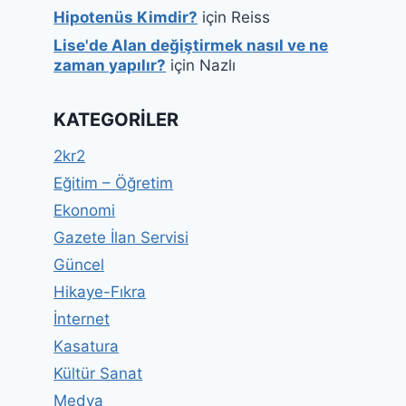
Hipotenüs Kimdir?
için
Reiss
Lise'de Alan değiştirmek nasıl ve ne
zaman yapılır?
için
Nazlı
KATEGORILER
2kr2
Eğitim – Öğretim
Ekonomi
Gazete İlan Servisi
Güncel
Hikaye-Fıkra
İnternet
Kasatura
Kültür Sanat
Medya