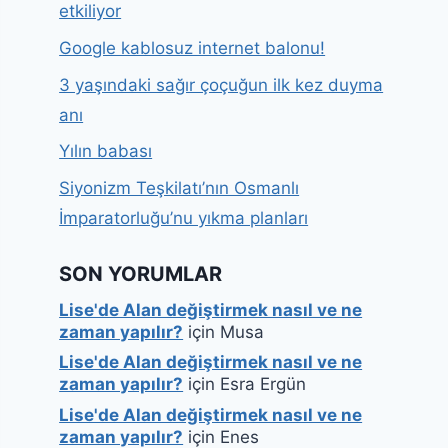
etkiliyor
Google kablosuz internet balonu!
3 yaşındaki sağır çoçuğun ilk kez duyma
anı
Yılın babası
Siyonizm Teşkilatı’nın Osmanlı
İmparatorluğu’nu yıkma planları
SON YORUMLAR
Lise'de Alan değiştirmek nasıl ve ne
zaman yapılır?
için
Musa
Lise'de Alan değiştirmek nasıl ve ne
zaman yapılır?
için
Esra Ergün
Lise'de Alan değiştirmek nasıl ve ne
zaman yapılır?
için
Enes