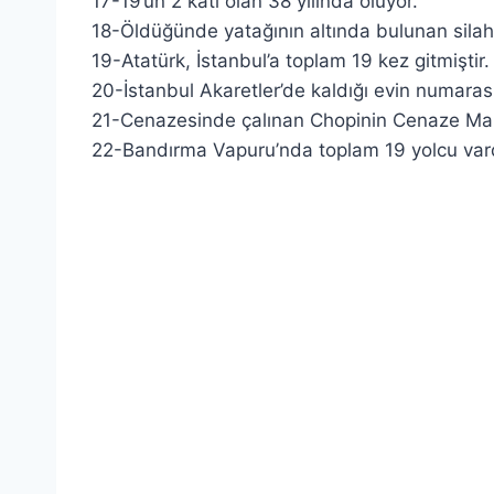
17-19’un 2 katı olan 38 yılında ölüyor.
18-Öldüğünde yatağının altında bulunan silah
19-Atatürk, İstanbul’a toplam 19 kez gitmiştir.
20-İstanbul Akaretler’de kaldığı evin numarası
21-Cenazesinde çalınan Chopinin Cenaze Marş
22-Bandırma Vapuru’nda toplam 19 yolcu var