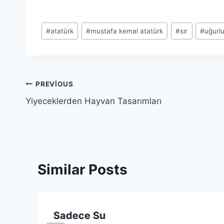
Post
#
atatürk
#
mustafa kemal atatürk
#
sır
#
uğurlu
Tags:
Yazı
PREVIOUS
Yiyeceklerden Hayvan Tasarımları
gezinmesi
Similar Posts
Sadece Su