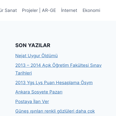
ür Sanat
Projeler | AR-GE
İnternet
Ekonomi
SON YAZILAR
Nejat Uygur Öldümü
2013 – 2014 Açık Öğretim Fakültesi Sınav
Tarihleri
2013 Ygs Lys Puan Hesaplama Ösym
Ankara Sosyete Pazarı
Postaya İlan Ver
Güneş ışınları renkli gözlüleri daha çok