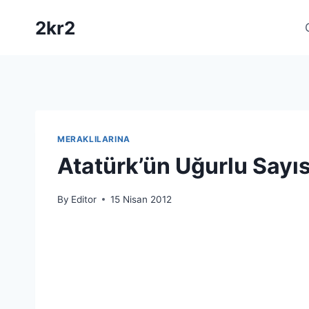
Skip
2kr2
to
content
MERAKLILARINA
Atatürk’ün Uğurlu Sayı
By
Editor
15 Nisan 2012