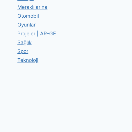
Meraklılarına
Otomobil
Oyunlar
Projeler | AR-GE
Sağlık
Spor
Teknoloji