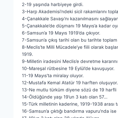
2-19 yaşında harbiyeye girdi.
3-Harp Akademisi’ndeki sicil rakamlarını topl
4-Çanakkale Savaşı’nı kazanılmasını sağlayan
5-Çanakkale’de düşmanı 19 Mayıs’a kadar oya
6-Samsun’a 19 Mayıs 1919’da çıkıyor.
7-Samsun’a çıkış tarihi olan bu tarihte toplam
8-Meclis’te Milli Mücadele’ye fiili olarak başl
1919.
9-Milletin iradesini Meclis’e devretme kararını 
10-Mareşal rütbesine 19 Eylül’de kavuşuyor.
11-19 Mayıs’ta miralay oluyor.
12-Mustafa Kemal Atatür 19 harften oluşuyor.
13-Ne mutlu türküm diyene sözü de 19 harfli 
14-Öldüğünde yaşı 19’un 3 katı olan 57…
15-Türk milletinin kaderine, 1919-1938 arası t
16-Samsun’a çıktığı bandırma vapuru’nda ise 