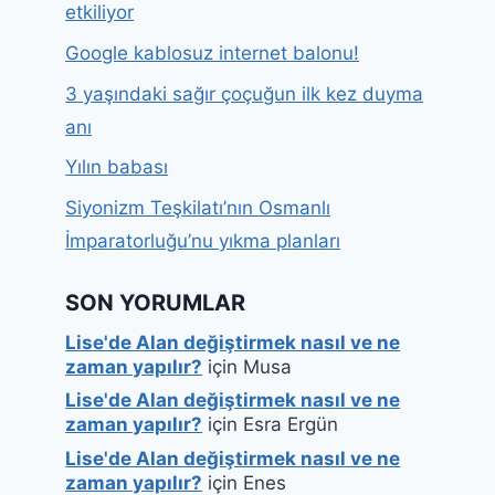
etkiliyor
Google kablosuz internet balonu!
3 yaşındaki sağır çoçuğun ilk kez duyma
anı
Yılın babası
Siyonizm Teşkilatı’nın Osmanlı
İmparatorluğu’nu yıkma planları
SON YORUMLAR
Lise'de Alan değiştirmek nasıl ve ne
zaman yapılır?
için
Musa
Lise'de Alan değiştirmek nasıl ve ne
zaman yapılır?
için
Esra Ergün
Lise'de Alan değiştirmek nasıl ve ne
zaman yapılır?
için
Enes