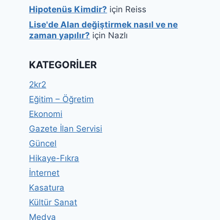
Hipotenüs Kimdir?
için
Reiss
Lise'de Alan değiştirmek nasıl ve ne
zaman yapılır?
için
Nazlı
KATEGORILER
2kr2
Eğitim – Öğretim
Ekonomi
Gazete İlan Servisi
Güncel
Hikaye-Fıkra
İnternet
Kasatura
Kültür Sanat
Medya