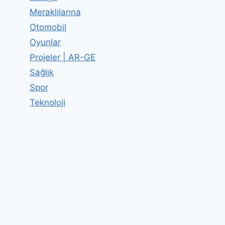
Meraklılarına
Otomobil
Oyunlar
Projeler | AR-GE
Sağlık
Spor
Teknoloji