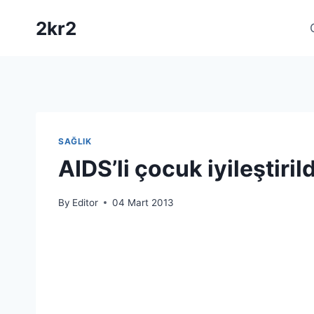
Skip
2kr2
to
content
SAĞLIK
AIDS’li çocuk iyileştirild
By
Editor
04 Mart 2013