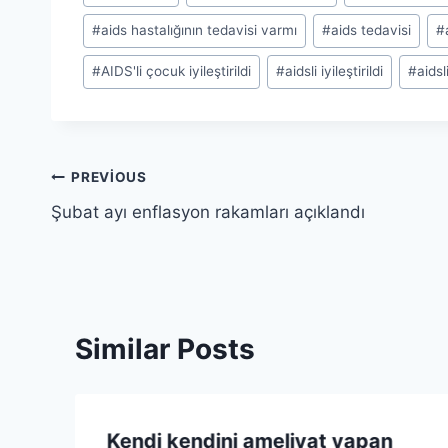
Tags:
#
aids hastalığının tedavisi varmı
#
aids tedavisi
#
#
AIDS'li çocuk iyileştirildi
#
aidsli iyileştirildi
#
aidsl
Yazı
PREVIOUS
Şubat ayı enflasyon rakamları açıklandı
gezinmesi
Similar Posts
Kendi kendini ameliyat yapan