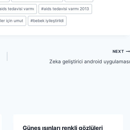
aids tedavisi varmı
#
aids tedavisi varmı 2013
iler için umut
#
bebek iyileştirildi
NEXT
Zeka geliştirici android uygulaması
Güneş ışınları renkli gözlüleri