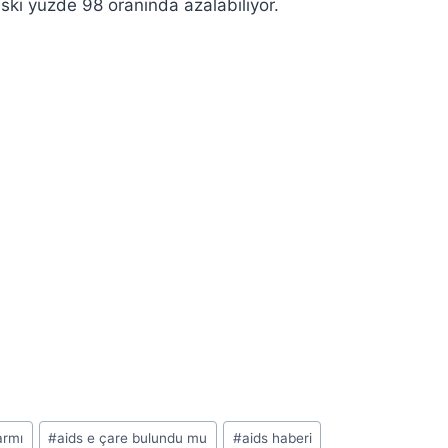
ski yüzde 98 oranında azalabiliyor.
armı
#
aids e çare bulundu mu
#
aids haberi