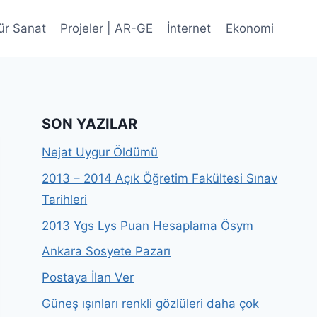
ür Sanat
Projeler | AR-GE
İnternet
Ekonomi
SON YAZILAR
Nejat Uygur Öldümü
2013 – 2014 Açık Öğretim Fakültesi Sınav
Tarihleri
2013 Ygs Lys Puan Hesaplama Ösym
Ankara Sosyete Pazarı
Postaya İlan Ver
Güneş ışınları renkli gözlüleri daha çok