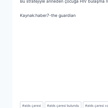
Bu stratejiyle anneden çocuğa HIV bulaşma ri
Kaynak:haber7-the guardian
Post
#
aids çaresi
#
aids çaresi bulundu
#
aids çaresi v