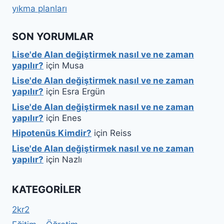
yıkma planları
SON YORUMLAR
Lise'de Alan değiştirmek nasıl ve ne zaman
yapılır?
için
Musa
Lise'de Alan değiştirmek nasıl ve ne zaman
yapılır?
için
Esra Ergün
Lise'de Alan değiştirmek nasıl ve ne zaman
yapılır?
için
Enes
Hipotenüs Kimdir?
için
Reiss
Lise'de Alan değiştirmek nasıl ve ne zaman
yapılır?
için
Nazlı
KATEGORILER
2kr2