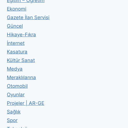
Eğitim – Öğretim
Ekonomi
Gazete İlan Servisi
Güncel
Hikaye-Fıkra
İnternet
Kasatura
Kültür Sanat
Medya
Meraklılarına
Otomobil
Oyunlar
Projeler | AR-GE
Sağlık
Spor