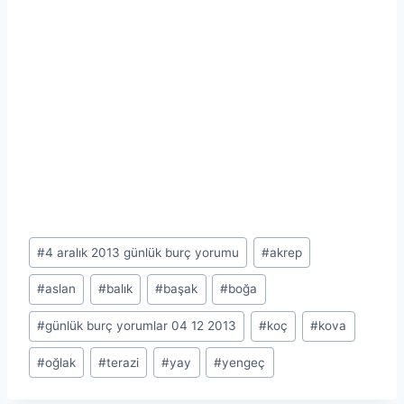
Post
#
4 aralık 2013 günlük burç yorumu
#
akrep
Tags:
#
aslan
#
balık
#
başak
#
boğa
#
günlük burç yorumlar 04 12 2013
#
koç
#
kova
#
oğlak
#
terazi
#
yay
#
yengeç