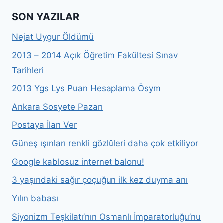
SON YAZILAR
Nejat Uygur Öldümü
2013 – 2014 Açık Öğretim Fakültesi Sınav
Tarihleri
2013 Ygs Lys Puan Hesaplama Ösym
Ankara Sosyete Pazarı
Postaya İlan Ver
Güneş ışınları renkli gözlüleri daha çok etkiliyor
Google kablosuz internet balonu!
3 yaşındaki sağır çoçuğun ilk kez duyma anı
Yılın babası
Siyonizm Teşkilatı’nın Osmanlı İmparatorluğu’nu