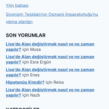
Yılın babası
Siyonizm Teşkilatı’nın Osmanlı İmparatorluğu’nu
yıkma planları
SON YORUMLAR
Lise'de Alan değiştirmek nasıl ve ne zaman
yapılır?
için
Musa
Lise'de Alan değiştirmek nasıl ve ne zaman
yapılır?
için
Esra Ergün
Lise'de Alan değiştirmek nasıl ve ne zaman
yapılır?
için
Enes
Hipotenüs Kimdir?
için
Reiss
Lise'de Alan değiştirmek nasıl ve ne zaman
yapılır?
için
Nazlı