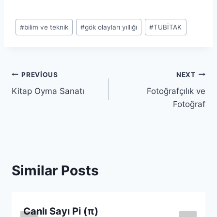
Post
#
bilim ve teknik
#
gök olayları yıllığı
#
TUBİTAK
Tags:
Yazı
PREVIOUS
NEXT
Kitap Oyma Sanatı
Fotoğrafçılık ve
gezinmesi
Fotoğraf
Similar Posts
Canlı Sayı Pi (π)