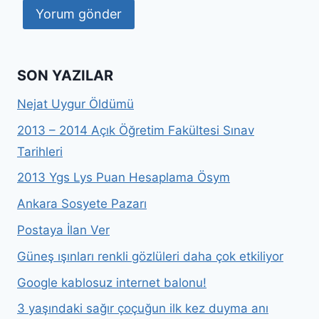
SON YAZILAR
Nejat Uygur Öldümü
2013 – 2014 Açık Öğretim Fakültesi Sınav
Tarihleri
2013 Ygs Lys Puan Hesaplama Ösym
Ankara Sosyete Pazarı
Postaya İlan Ver
Güneş ışınları renkli gözlüleri daha çok etkiliyor
Google kablosuz internet balonu!
3 yaşındaki sağır çoçuğun ilk kez duyma anı