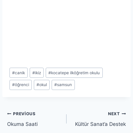
Post
#
canik
#
ikiz
#
kocatepe ilköğretim okulu
Tags:
#
öğrenci
#
okul
#
samsun
Yazı
PREVIOUS
NEXT
Okuma Saati
Kültür Sanat’a Destek
gezinmesi