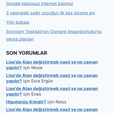
Google kablosuz internet balonu!
3 yaşındaki sağır çoçuğun ilk kez duyma anı
Yılın babası
Siyonizm Teşkilatı’nın Osmanlı İmparatorluğu’nu
yıkma planları
SON YORUMLAR
Lise'de Alan değiştirmek nasıl ve ne zaman
yapılır?
için
Musa
Lise'de Alan değiştirmek nasıl ve ne zaman
yapılır?
için
Esra Ergün
Lise'de Alan değiştirmek nasıl ve ne zaman
yapılır?
için
Enes
Hipotenüs Kimdir?
için
Reiss
Lise'de Alan değiştirmek nasıl ve ne zaman