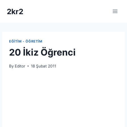
Skip
2kr2
to
content
EĞITIM - ÖĞRETIM
20 İkiz Öğrenci
By
Editor
18 Şubat 2011