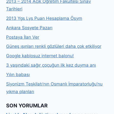
2013 – 2014 Açık Öğretim Fakültesi Sınav
Tarihleri
2013 Ygs Lys Puan Hesaplama Ösym
Ankara Sosyete Pazarı
Postaya İlan Ver
Güneş ışınları renkli gözlüleri daha çok etkiliyor
Google kablosuz internet balonu!
3 yaşındaki sağır çoçuğun ilk kez duyma anı
Yılın babası
Siyonizm Teşkilatı’nın Osmanlı İmparatorluğu’nu
yıkma planları
SON YORUMLAR