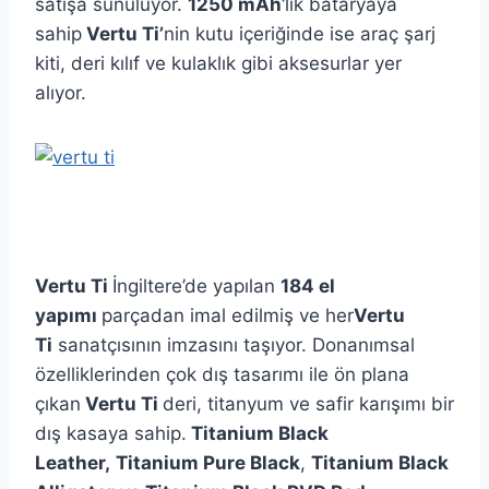
satışa sunuluyor.
1250 mAh
‘lik bataryaya
sahip
Vertu Ti’
nin kutu içeriğinde ise araç şarj
kiti, deri kılıf ve kulaklık gibi aksesurlar yer
alıyor.
Vertu Ti
İngiltere’de yapılan
184 el
yapımı
parçadan imal edilmiş ve her
Vertu
Ti
sanatçısının imzasını taşıyor. Donanımsal
özelliklerinden çok dış tasarımı ile ön plana
çıkan
Vertu Ti
deri, titanyum ve safir karışımı bir
dış kasaya sahip.
Titanium Black
Leather,
Titanium Pure Black
,
Titanium Black