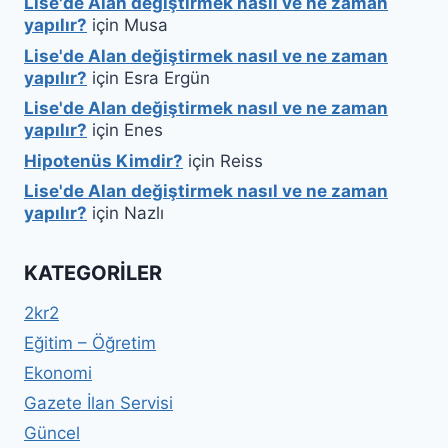
Lise'de Alan değiştirmek nasıl ve ne zaman
yapılır?
için
Musa
Lise'de Alan değiştirmek nasıl ve ne zaman
yapılır?
için
Esra Ergün
Lise'de Alan değiştirmek nasıl ve ne zaman
yapılır?
için
Enes
Hipotenüs Kimdir?
için
Reiss
Lise'de Alan değiştirmek nasıl ve ne zaman
yapılır?
için
Nazlı
KATEGORILER
2kr2
Eğitim – Öğretim
Ekonomi
Gazete İlan Servisi
Güncel