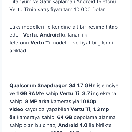
Titanyum ve Safir kaplamalı Android telefonu
Vertu Ti’nin satış fiyatı tam 10.000 Dolar.
Lüks modelleri ile kendine ait bir kesime hitap
eden
Vertu
,
Android
kullanan ilk
telefonu
Vertu Ti
modelini ve fiyat bilgilerini
açıkladı.
Qualcomm Snapdragon S4 1.7 GHz
işlemciye
ve
1 GB RAM
‘e sahip
Vertu Ti
,
3.7 inç
ekrana
sahip.
8 MP arka
kamerasıyla
1080p
video
kaydı da yapabilen
Vertu Ti
,
1.3 mp
ön
kameraya sahip.
64 GB
depolama alanına
sahip olan bu cihaz,
Android 4.0
ile birlikte