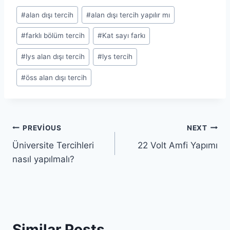
Post
#
alan dışı tercih
#
alan dışı tercih yapılır mı
Tags:
#
farklı bölüm tercih
#
Kat sayı farkı
#
lys alan dışı tercih
#
lys tercih
#
öss alan dışı tercih
Yazı
PREVIOUS
NEXT
Üniversite Tercihleri
22 Volt Amfi Yapımı
gezinmesi
nasıl yapılmalı?
Similar Posts