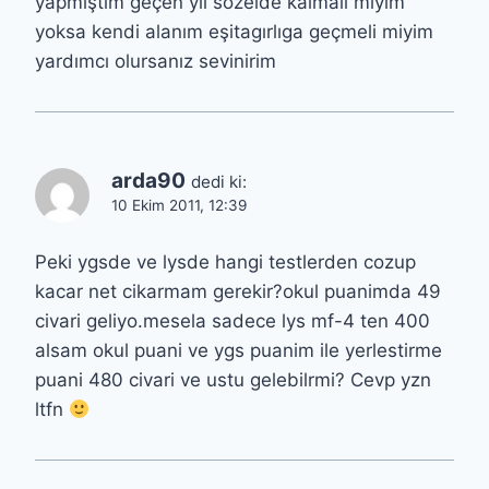
yapmıştım geçen yıl sözelde kalmalı mıyım
yoksa kendi alanım eşitagırlıga geçmeli miyim
yardımcı olursanız sevinirim
arda90
dedi ki:
10 Ekim 2011, 12:39
Peki ygsde ve lysde hangi testlerden cozup
kacar net cikarmam gerekir?okul puanimda 49
civari geliyo.mesela sadece lys mf-4 ten 400
alsam okul puani ve ygs puanim ile yerlestirme
puani 480 civari ve ustu gelebilrmi? Cevp yzn
ltfn