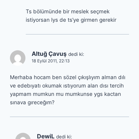
Ts bölümünde bir meslek seçmek
istiyorsan lys de ts’ye girmen gerekir
Altuğ Çavuş
dedi ki:
18 Eylül 2011, 22:13
Merhaba hocam ben sözel çıkışlıyım alman dılı
ve edebıyatı okumak ıstıyorum alan dısı tercih
yapmam mumkun mu mumkunse ygs kactan
sınava gıreceğım?
DewiL
dedi ki: