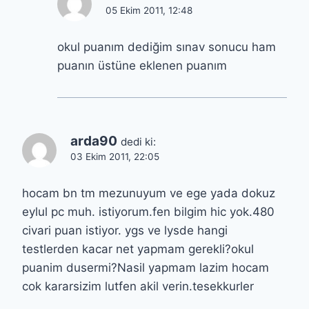
05 Ekim 2011, 12:48
okul puanım dediğim sınav sonucu ham
puanın üstüne eklenen puanım
arda90
dedi ki:
03 Ekim 2011, 22:05
hocam bn tm mezunuyum ve ege yada dokuz
eylul pc muh. istiyorum.fen bilgim hic yok.480
civari puan istiyor. ygs ve lysde hangi
testlerden kacar net yapmam gerekli?okul
puanim dusermi?Nasil yapmam lazim hocam
cok kararsizim lutfen akil verin.tesekkurler