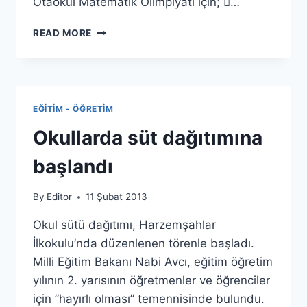
Otaokul Matematik Olimpiyatı için; …
18.
READ MORE
ULUSAL
ORTAOKUL
MATEMATIK
OLIMPIYATI
SINAVI
EĞITIM - ÖĞRETIM
VE
21.
Okullarda süt dağıtımına
ULUSAL
BILIM
başlandı
OLIMPIYATLARI
SINAVI
By
Editor
11 Şubat 2013
Okul sütü dağıtımı, Harzemşahlar
İlkokulu’nda düzenlenen törenle başladı.
Milli Eğitim Bakanı Nabi Avcı, eğitim öğretim
yılının 2. yarısının öğretmenler ve öğrenciler
için ”hayırlı olması” temennisinde bulundu.