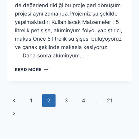
de değerlendirildiği bu proje geri dönüşüm
projesi aynı zamanda.Projemiz şu şekilde
yapılmaktadır: Kullanılacak Malzemeler : 5
litrelik pet şişe, alüminyum folyo, yapıştırıcı,
makas Önce 5 litrelik su şişesi buluyoyoruz
ve çanak şeklinde makasla kesiyoruz
Daha sonra alüminyum…
KULLANIŞLI
READ MORE
VE
ETKILI
BASIT
WI-
Page
Previous
1
2
3
4
…
21
FI
ÇANAK
navigation
Page
Next
YAPIMI
Page