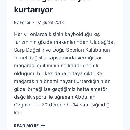
SONUÇLANDI
kurtarıyor
By
Editor
07 Şubat 2013
Her yıl onlarca kişinin kaybolduğu kış
turizminin gözde mekanlarından Uludağ’da,
Sarp Dağcılık ve Doğa Sporları Kulübünün
temel dağcılık kapsamında verdiği kar
mağarası eğitiminin ne kadar önemli
olduğunu bir kez daha ortaya çıktı. Kar
mağarasının önemi hayat kurtardığının en
güzel örneği ise geçtiğimiz hafta amatör
dağcılık sporu ile uğraşan Abdullah
Özgüven’in-20 derecede 14 saat sığındığı
kar…
KAR
READ MORE