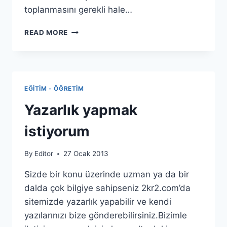
toplanmasını gerekli hale…
HER
READ MORE
ILE
ÖSYM
SINAV
MERKEZI
KURACAK
EĞITIM - ÖĞRETIM
Yazarlık yapmak
istiyorum
By
Editor
27 Ocak 2013
Sizde bir konu üzerinde uzman ya da bir
dalda çok bilgiye sahipseniz 2kr2.com’da
sitemizde yazarlık yapabilir ve kendi
yazılarınızı bize gönderebilirsiniz.Bizimle