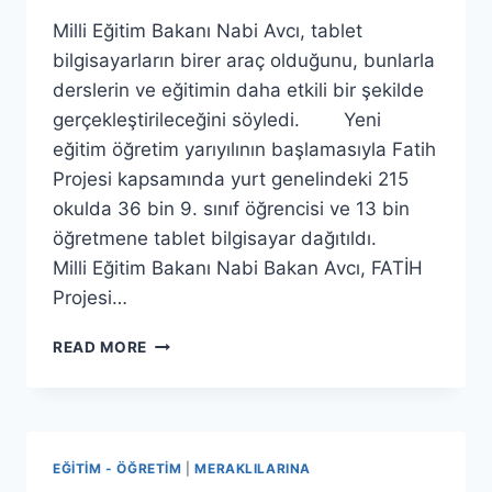
Milli Eğitim Bakanı Nabi Avcı, tablet
bilgisayarların birer araç olduğunu, bunlarla
derslerin ve eğitimin daha etkili bir şekilde
gerçekleştirileceğini söyledi. Yeni
eğitim öğretim yarıyılının başlamasıyla Fatih
Projesi kapsamında yurt genelindeki 215
okulda 36 bin 9. sınıf öğrencisi ve 13 bin
öğretmene tablet bilgisayar dağıtıldı.
Milli Eğitim Bakanı Nabi Bakan Avcı, FATİH
Projesi…
FATIH
READ MORE
PROJESI’NDE
TABLET
DAĞITIMINA
BAŞLANDI
EĞITIM - ÖĞRETIM
|
MERAKLILARINA