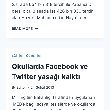
2.sırada 654 bin 818 tercih ile Yabancı Dil
dersi oldu.3.sırada ise 426 bin 836 tercih
alan Hazreti Muhammed’in Hayatı dersi…
EN
READ MORE
ÇOK
HANGI
SEÇMELI
DERS
SEÇILDI?
EĞITIM - ÖĞRETIM
Okullarda Facebook ve
Twitter yasağı kalktı
By
Editor
24 Şubat 2013
Milli Eğitim Bakanlığı tarafından uygulanan
MEB’e bağlı sosyal tesislerde ve okullarda