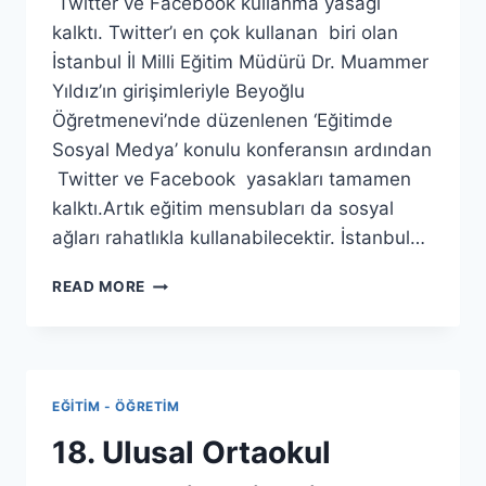
Twitter ve Facebook kullanma yasağı
kalktı. Twitter’ı en çok kullanan biri olan
İstanbul İl Milli Eğitim Müdürü Dr. Muammer
Yıldız’ın girişimleriyle Beyoğlu
Öğretmenevi’nde düzenlenen ‘Eğitimde
Sosyal Medya’ konulu konferansın ardından
Twitter ve Facebook yasakları tamamen
kalktı.Artık eğitim mensubları da sosyal
ağları rahatlıkla kullanabilecektir. İstanbul…
OKULLARDA
READ MORE
FACEBOOK
VE
TWITTER
YASAĞI
KALKTI
EĞITIM - ÖĞRETIM
18. Ulusal Ortaokul