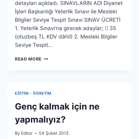
detayları açıkladı. SINAVLARIN ADI Diyanet
İşleri Başkanlığı Yeterlik Sınavı ile Mesleki
Bilgiler Seviye Tespit Sınavı SINAV ÜCRETİ
1. Yeterlik Sınavı’na girecek adaylar;  35
(otuzbeş TL KDV dâhil) 2. Mesleki Bilgiler
Seviye Tespit…
DIYANET
READ MORE
İŞLERI
BAŞKANLIĞI
YETERLIK
SINAVI
ILE
EĞITIM - ÖĞRETIM
MESLEKI
BILGILER
Genç kalmak için ne
SEVIYE
TESPIT
yapmalıyız?
SINAVI
By
Editor
04 Şubat 2013