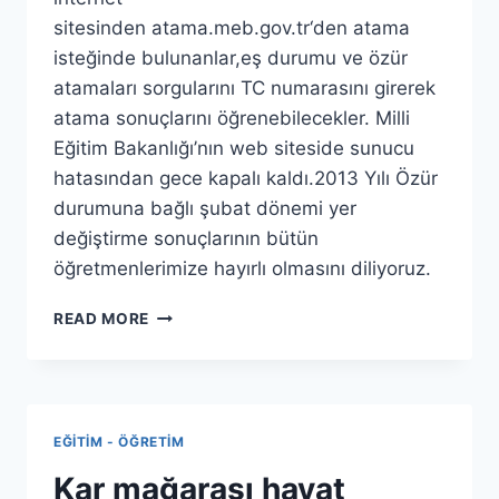
sitesinden atama.meb.gov.tr‘den atama
isteğinde bulunanlar,eş durumu ve özür
atamaları sorgularını TC numarasını girerek
atama sonuçlarını öğrenebilecekler. Milli
Eğitim Bakanlığı’nın web siteside sunucu
hatasından gece kapalı kaldı.2013 Yılı Özür
durumuna bağlı şubat dönemi yer
değiştirme sonuçlarının bütün
öğretmenlerimize hayırlı olmasını diliyoruz.
MILLI
READ MORE
EĞITIM
BAKANLIĞI
ÖZÜR
VE
EŞ
EĞITIM - ÖĞRETIM
DURUMU
ATAMALARI
Kar mağarası hayat