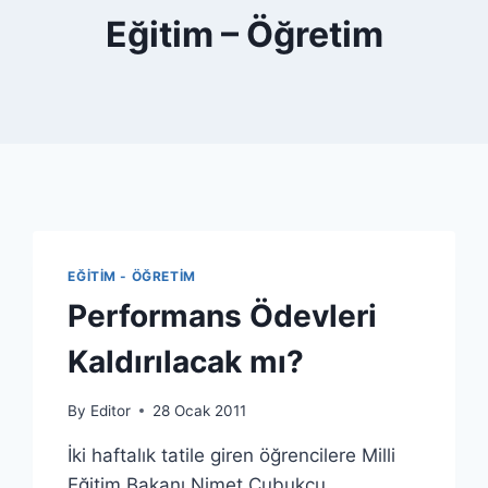
Eğitim – Öğretim
EĞITIM - ÖĞRETIM
Performans Ödevleri
Kaldırılacak mı?
By
Editor
28 Ocak 2011
İki haftalık tatile giren öğrencilere Milli
Eğitim Bakanı Nimet Çubukçu