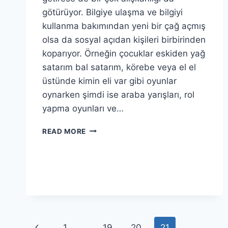
götürüyor. Bilgiye ulaşma ve bilgiyi
kullanma bakımından yeni bir çağ açmış
olsa da sosyal açıdan kişileri birbirinden
koparıyor. Örneğin çocuklar eskiden yağ
satarım bal satarım, körebe veya el el
üstünde kimin eli var gibi oyunlar
oynarken şimdi ise araba yarışları, rol
yapma oyunları ve…
BILGISAYARIN
READ MORE
UNUTTURDUKLARI
Page
Previous
1
…
19
20
21