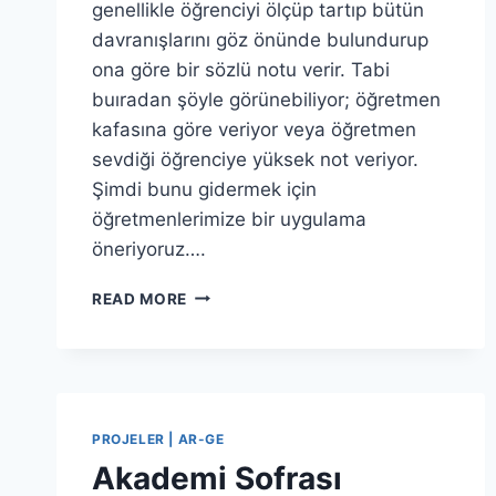
genellikle öğrenciyi ölçüp tartıp bütün
davranışlarını göz önünde bulundurup
ona göre bir sözlü notu verir. Tabi
buıradan şöyle görünebiliyor; öğretmen
kafasına göre veriyor veya öğretmen
sevdiği öğrenciye yüksek not veriyor.
Şimdi bunu gidermek için
öğretmenlerimize bir uygulama
öneriyoruz….
SÖZLÜ
READ MORE
NOTU
100
PROJELER | AR-GE
Akademi Sofrası