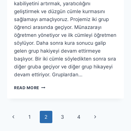
kabiliyetini artırmak, yaratıcılığını
geliştirmek ve düzgün cümle kurmasını
sağlamayı amaçlıyoruz. Projemiz iki grup
öğrenci arasında geçiyor. Münazarayı
öğretmen yönetiyor ve ilk cümleyi öğretmen
söylüyor. Daha sonra kura sonucu galip
gelen grup hakiyeyi devam ettirmeye
başlıyor. Bir iki cümle söyledikten sonra sıra
diğer gruba geçiyor ve diğer grup hikayeyi
devam ettiriyor. Gruplardan…
İYI
READ MORE
MI
KÖTÜ
MÜ?
Page
Previous
Next
1
2
3
4
navigation
Page
Page