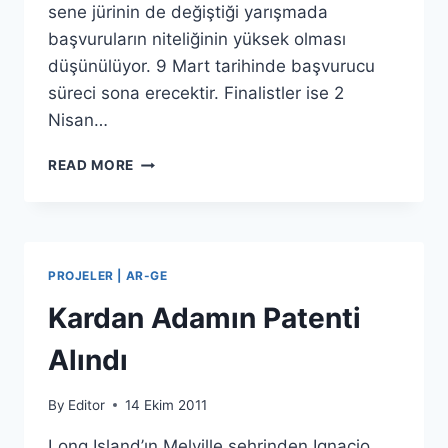
sene jürinin de değiştiği yarışmada
başvuruların niteliğinin yüksek olması
düşünülüyor. 9 Mart tarihinde başvurucu
süreci sona erecektir. Finalistler ise 2
Nisan…
EMEPYA
READ MORE
2012
PROJELER | AR-GE
Kardan Adamın Patenti
Alındı
By
Editor
14 Ekim 2011
Long Island’ın Melville şehrinden Ignacio