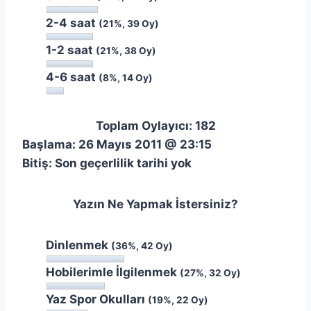
2-4 saat
(21%, 39 Oy)
1-2 saat
(21%, 38 Oy)
4-6 saat
(8%, 14 Oy)
Toplam Oylayıcı:
182
Başlama: 26 Mayıs 2011 @ 23:15
Bitiş: Son geçerlilik tarihi yok
Yazın Ne Yapmak İstersiniz?
Dinlenmek
(36%, 42 Oy)
Hobilerimle İlgilenmek
(27%, 32 Oy)
Yaz Spor Okulları
(19%, 22 Oy)