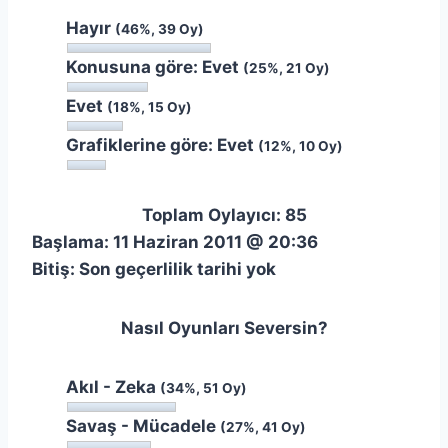
Hayır
(46%, 39 Oy)
Konusuna göre: Evet
(25%, 21 Oy)
Evet
(18%, 15 Oy)
Grafiklerine göre: Evet
(12%, 10 Oy)
Toplam Oylayıcı:
85
Başlama: 11 Haziran 2011 @ 20:36
Bitiş: Son geçerlilik tarihi yok
Nasıl Oyunları Seversin?
Akıl - Zeka
(34%, 51 Oy)
Savaş - Mücadele
(27%, 41 Oy)