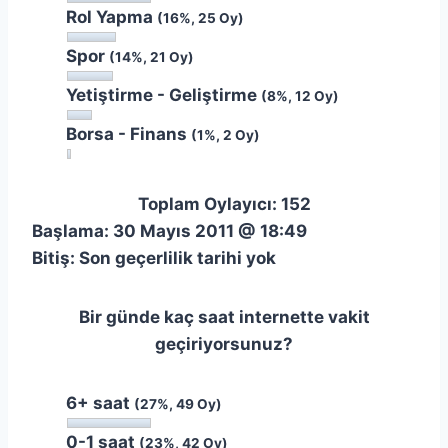
Rol Yapma
(16%, 25 Oy)
Spor
(14%, 21 Oy)
Yetiştirme - Geliştirme
(8%, 12 Oy)
Borsa - Finans
(1%, 2 Oy)
Toplam Oylayıcı:
152
Başlama: 30 Mayıs 2011 @ 18:49
Bitiş: Son geçerlilik tarihi yok
Bir günde kaç saat internette vakit
geçiriyorsunuz?
6+ saat
(27%, 49 Oy)
0-1 saat
(23%, 42 Oy)