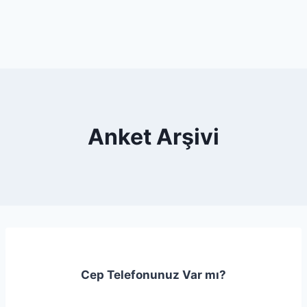
Anket Arşivi
Cep Telefonunuz Var mı?