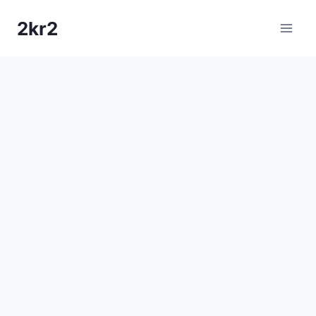
Skip
2kr2
to
content