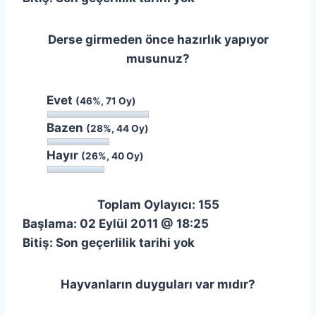
Derse girmeden önce hazırlık yapıyor
musunuz?
Evet
(46%, 71 Oy)
Bazen
(28%, 44 Oy)
Hayır
(26%, 40 Oy)
Toplam Oylayıcı:
155
Başlama: 02 Eylül 2011 @ 18:25
Bitiş: Son geçerlilik tarihi yok
Hayvanların duyguları var mıdır?