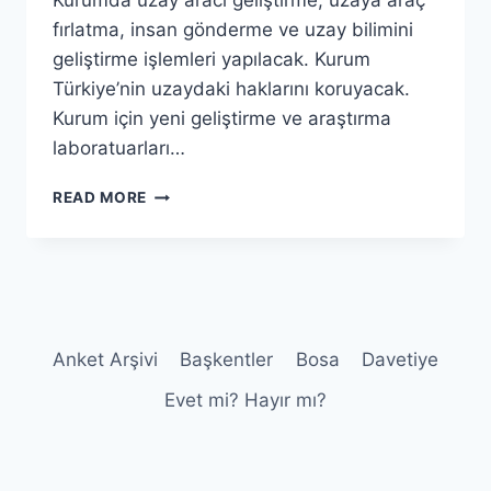
Kurumda uzay aracı geliştirme, uzaya araç
fırlatma, insan gönderme ve uzay bilimini
geliştirme işlemleri yapılacak. Kurum
Türkiye’nin uzaydaki haklarını koruyacak.
Kurum için yeni geliştirme ve araştırma
laboratuarları…
TÜRKIYE
READ MORE
UZAY
KURUMU
KURULUYOR
Anket Arşivi
Başkentler
Bosa
Davetiye
Evet mi? Hayır mı?