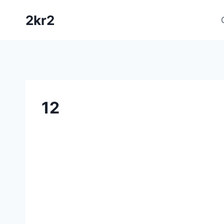
Skip
2kr2
to
content
12