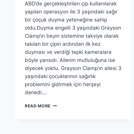
ABD’de gerçekleştirilen çip kullanılarak
yapılan operasyon ile 3 yaşındaki sağır
bir çoçuk duyma yeteneğine sahip
oldu.Duyma engelli 3 yaşındaki Grayson
Clamp‘ın beyin sistemine takviye olarak
takılan bir çipin ardından ilk kez
duyması ve verdiği tepki kameralara
böyle yansıdı. Ailenin mutluluğuna ise
diyecek yoktu. Grayson Clamp’ın ailesi 3
yaşındaki çocuklarının sağırlık
problemini gidirmek için herşeyi
denedi….
3
READ MORE
YAŞINDAKI
SAĞIR
ÇOÇUĞUN
ILK