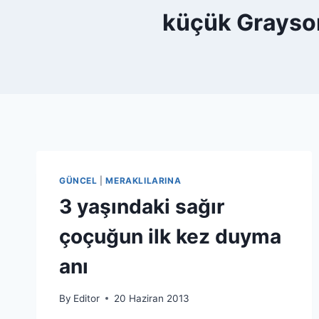
küçük Grayson
GÜNCEL
|
MERAKLILARINA
3 yaşındaki sağır
çoçuğun ilk kez duyma
anı
By
Editor
20 Haziran 2013