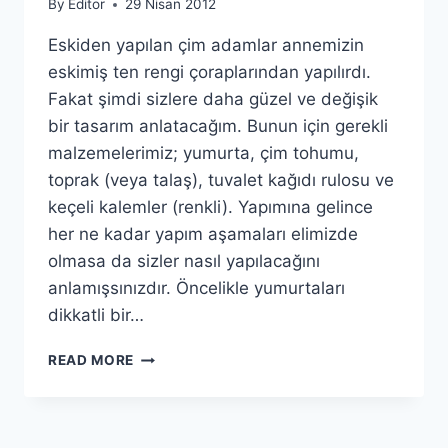
By
Editor
29 Nisan 2012
Eskiden yapılan çim adamlar annemizin
eskimiş ten rengi çoraplarından yapılırdı.
Fakat şimdi sizlere daha güzel ve değişik
bir tasarım anlatacağım. Bunun için gerekli
malzemelerimiz; yumurta, çim tohumu,
toprak (veya talaş), tuvalet kağıdı rulosu ve
keçeli kalemler (renkli). Yapımına gelince
her ne kadar yapım aşamaları elimizde
olmasa da sizler nasıl yapılacağını
anlamışsınızdır. Öncelikle yumurtaları
dikkatli bir…
ÇIM
READ MORE
ADAM
YAPIMI