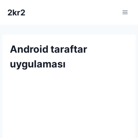
Skip
2kr2
to
content
Android taraftar
uygulaması