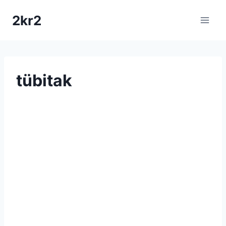
Skip
2kr2
to
content
tübitak